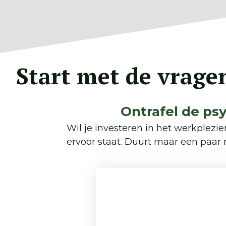
Ga
naar
de
inhoud
Start met de vrage
Ontrafel de ps
Wil je investeren in het werkplez
ervoor staat. Duurt maar een paar